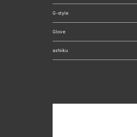
ver.2 毛玉が出来にくい・裏起毛 オリジナ
G-style
ver.1 速乾・裏起毛・サイズ豊富 オリジナ
Glove
ワラーチwebオーダー
ashiiku