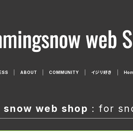
ESS
ABOUT
COMMUNITY
イジリ好き
Hom
 snow web shop
: for s