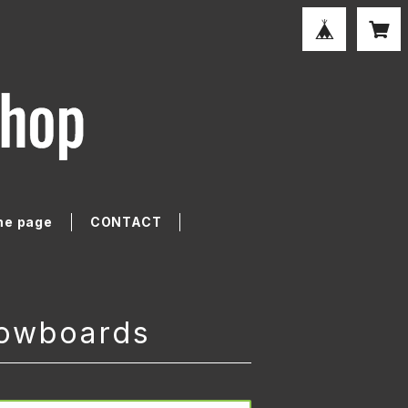
e page
CONTACT
nowboards