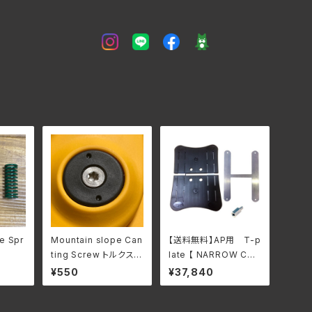
e Spr
Mountain slope Can
【送料無料】AP用 T-p
ting Screw トルクス
late 【 NARROW CO
ステンレスビス 1足分(4
NP MODEL 】ナローコ
¥550
¥37,840
本セット)
ンペデションモデル お
取り寄せ