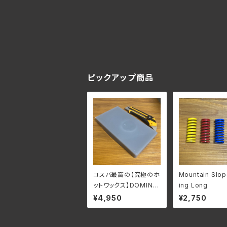
ピックアップ商品
コスパ最高の【究極のホ
Mountain Slop
ットワックス】DOMINA
ing Long
TOR Shop BULK [39
¥4,950
¥2,750
0g] ※写真のカッター
ナイフは付属しません。