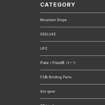
CATEGORY
Mountain Slope
DEELUXE
UPZ
Plate / Plate用 パーツ
F2系 Binding Parts
Act-gear