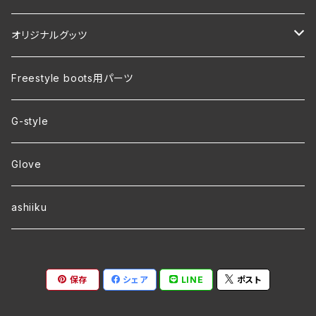
オリジナルグッツ
裏地付き オリジナルコーチジャケット
Freestyle boots用パーツ
ver.2 毛玉が出来にくい・裏起毛 オリジナルパーカー
G-style
ver.1 速乾・裏起毛・サイズ豊富 オリジナルパーカー
Glove
ワラーチwebオーダー
ashiiku
保存
シェア
LINE
ポスト