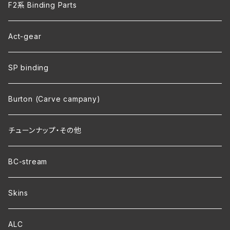
F2系 Binding Parts
Act-gear
SP binding
Burton (Carve campany)
チューンナップ・その他
BC-stream
Skins
ALC