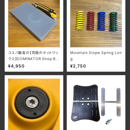
コスパ最高の【究極のホットワッ
Mountain Slope Spring Lon
クス】DOMINATOR Shop BU
g
LK [390g] ※写真のカッターナ
¥4,950
¥2,750
イフは付属しません。