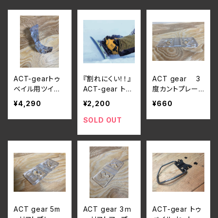
ACT-gearトゥ
『割れにくい！！』
ACT gear 3
ベイル用ツイン
ACT-gear トゥ
度カントプレー
クリップ / クリア
ベイル用クリッ
ト"ポリカーボネ
¥4,290
¥2,200
¥660
(5.5mm用)
プ / ブラック (5.
ート
5mm用)
SOLD OUT
ACT gear 5m
ACT gear 3ｍ
ACT-gear トゥ