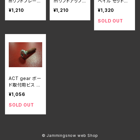
mリフトプレー
ｍリフトアッププ
ベイル セットア
ト"ポリカーボネ
レート：ポリカー
ップパーツ (5.5
¥1,210
¥1,210
¥1,320
ート
ボネート
mm)
SOLD OUT
ACT gear ボー
ド取付用ビス N
eo & Hyper Gl
¥1,056
ide用 18mm
(緩み止め加工)
SOLD OUT
8本セット
© Jammingsnow web Shop