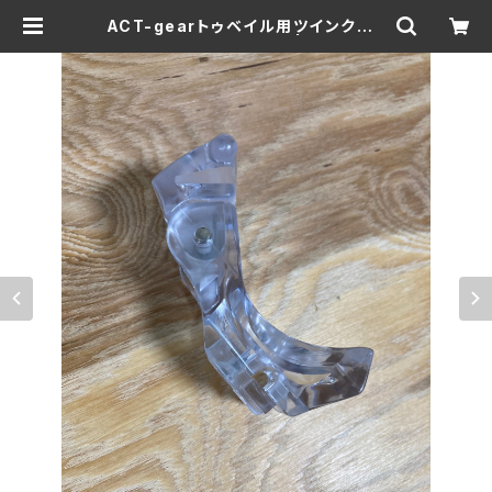
ACT-gearトゥベイル用ツインクリッ
プ / クリア (5.5mm用) | Jammin
gsnow web Shop