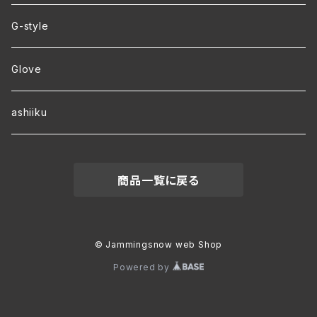
ver.2 毛玉が出来にくい・裏起毛 オリジナルパーカー
G-style
ver.1 速乾・裏起毛・サイズ豊富 オリジナルパーカー
Glove
ワラーチwebオーダー
ashiiku
商品一覧に戻る
© Jammingsnow web Shop
Powered by