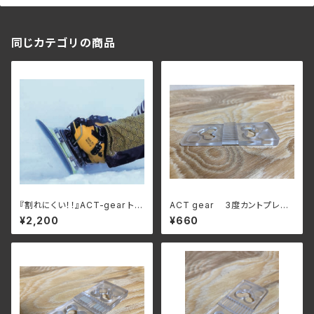
同じカテゴリの商品
『割れにくい！！』ACT-gear トゥ
ACT gear 3度カントプレー
ベイル用クリップ / ブラック (5.5
ト"ポリカーボネート
¥2,200
¥660
mm用)