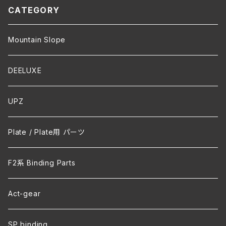
CATEGORY
Mountain Slope
DEELUXE
UPZ
Plate / Plate用 パーツ
F2系 Binding Parts
Act-gear
SP binding