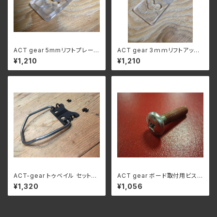
ACT gear 5mmリフトプレー
ACT gear 3ｍｍリフトアップ
ト"ポリカーボネート
プレート：ポリカーボネート
¥1,210
¥1,210
ACT-gear トゥベイル セットア
ACT gear ボード取付用ビス
ップパーツ (5.5mm)
Neo & Hyper Glide用 18m
¥1,320
¥1,056
m(緩み止め加工)8本セット