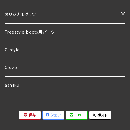
オリジナルグッツ
裏地付き オリジナルコーチジャケット
Freestyle boots用パーツ
ver.2 毛玉が出来にくい・裏起毛 オリジナルパーカー
G-style
ver.1 速乾・裏起毛・サイズ豊富 オリジナルパーカー
Glove
ワラーチwebオーダー
ashiiku
保存
シェア
LINE
ポスト