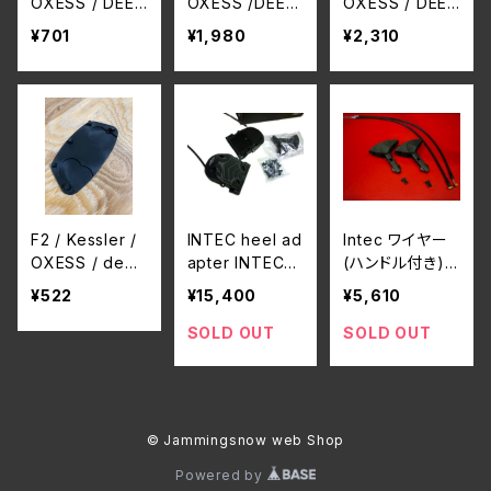
OXESS / DEEL
OXESS /DEEL
OXESS / DEEL
UXE binding
UXE binding
UXE binding
¥701
¥1,980
¥2,310
共通 insert n
共通 Canting
共通 Toe / H
uts 1本
Wedges ３°
eel Lift
F2 / Kessler /
INTEC heel ad
Intec ワイヤー
OXESS / deel
apter INTEC社
(ハンドル付き)2
uxe / Mountai
製
本セット
¥522
¥15,400
¥5,610
n slope bindin
g 共通 Dampi
SOLD OUT
SOLD OUT
ng set black 1
枚
© Jammingsnow web Shop
Powered by