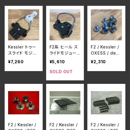
Kessler トゥー
F2系 ヒール ス
F2 / Kessler /
スライド モジュ
ライドモジュー
OXESS / deel
ール (F2系共
ル
uxe binding 共
¥7,260
¥5,610
¥2,310
通)
通 insert scr
ews Alu (M6 ×
SOLD OUT
7.5) (8本/1セッ
ト)
F2 / Kessler /
F2 / Kessler /
F2 / Kessler /