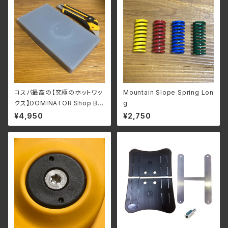
コスパ最高の【究極のホットワッ
Mountain Slope Spring Lon
クス】DOMINATOR Shop BU
g
LK [390g] ※写真のカッターナ
¥4,950
¥2,750
イフは付属しません。