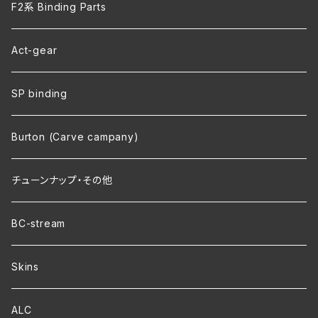
F2系 Binding Parts
Act-gear
SP binding
Burton (Carve campany)
チューンナップ・その他
BC-stream
Skins
ALC