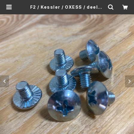
F2 / Kessler / OXESS / deelux
e binding 共通 insert screws
Alu (M6 × 7.5) (8本/1セット) | Ja
mmingsnow web Shop