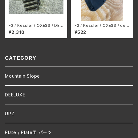
F2 / Kessler / OXESS / DEE
F2 / Kessler / OXESS / dee
LUXE binding 共通 Toe /
luxe / Mountain slope bind
¥2,310
¥522
Heel Lift
ing 共通 Damping set bla
ck 1枚
CATEGORY
Mountain Slope
DEELUXE
UPZ
Plate / Plate用 パーツ