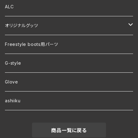
ALC
オリジナルグッツ
裏地付き オリジナルコーチジャケット
Freestyle boots用パーツ
ver.2 毛玉が出来にくい・裏起毛 オリジナルパーカー
G-style
ver.1 速乾・裏起毛・サイズ豊富 オリジナルパーカー
Glove
ワラーチwebオーダー
ashiiku
商品一覧に戻る