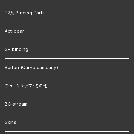
F2系 Binding Parts
Act-gear
SP binding
Burton (Carve campany)
チューンナップ・その他
BC-stream
Skins