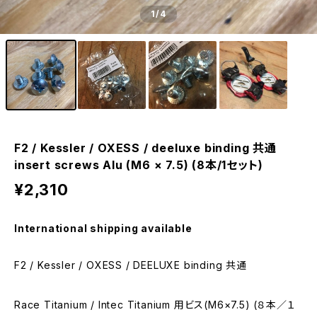
1
/4
F2 / Kessler / OXESS / deeluxe binding 共通
insert screws Alu (M6 × 7.5) (8本/1セット)
¥2,310
International shipping available
F2 / Kessler / OXESS / DEELUXE binding 共通
Race Titanium / Intec Titanium 用ビス(M6×7.5) (８本／１