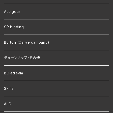
Act-gear
SP binding
Burton (Carve campany)
チューンナップ・その他
BC-stream
Skins
ALC