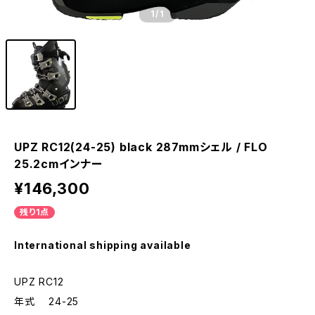
1
/1
UPZ RC12(24-25) black 287mmシェル / FLO
25.2cmインナー
¥146,300
残り1点
International shipping available
UPZ RC12
年式 24-25