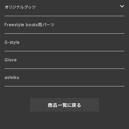
オリジナルグッツ
裏地付き オリジナルコーチジャケット
Freestyle boots用パーツ
ver.2 毛玉が出来にくい・裏起毛 オリジナルパーカー
G-style
ver.1 速乾・裏起毛・サイズ豊富 オリジナルパーカー
Glove
ワラーチwebオーダー
ashiiku
商品一覧に戻る