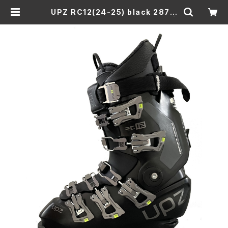
UPZ RC12(24-25) black 287m
mシェル / FLO 25.2cmインナー |
Jammingsnow web Shop