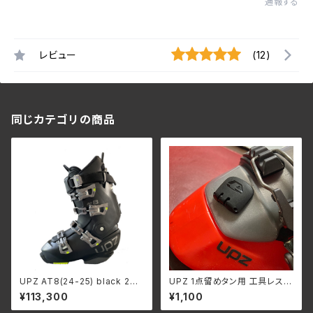
通報する
レビュー
(12)
同じカテゴリの商品
UPZ AT8(24-25) black 279
UPZ 1点留めタン用 工具レスビ
mmシェル / FLO 24.0cm イン
ス＆ワッシャー
¥113,300
¥1,100
ナー