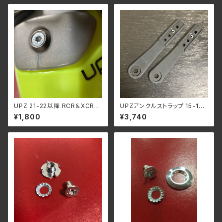
UPZ 21-22以降 RCR＆XCR用
UPZアンクルストラップ 15-16
4バックル 新型アウタータン つ
以降のブーツ
¥1,800
¥3,740
ま先固定ビス