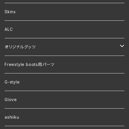
Skins
ALC
オリジナルグッツ
裏地付き オリジナルコーチジャケット
Freestyle boots用パーツ
ver.2 毛玉が出来にくい・裏起毛 オリジナルパーカー
G-style
ver.1 速乾・裏起毛・サイズ豊富 オリジナルパーカー
Glove
ワラーチwebオーダー
ashiiku