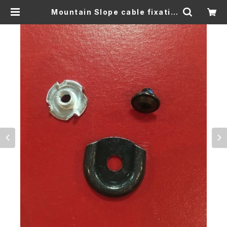
Mountain Slope cable fixatio
ns plate with screw & insert 1
セット | Jammingsnow web Sh
op