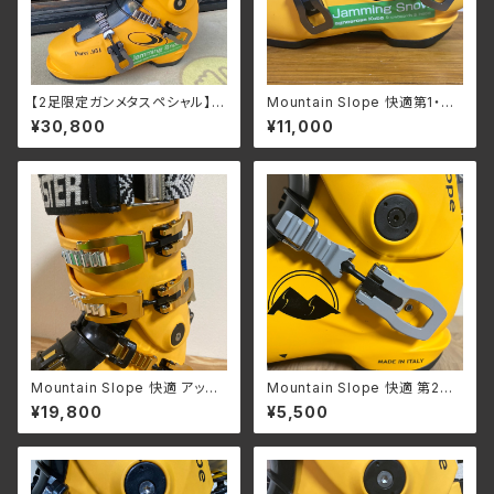
【2足限定ガンメタスペシャル】M
Mountain Slope 快適第1・第
ountain Slope 快適 第1〜第4
2バックルセット ガンメタル S/
¥30,800
¥11,000
バックルセット
Mサイズ
Mountain Slope 快適 アッパ
Mountain Slope 快適 第2バ
—バックル & キャッチャー ビス
ックル M サイズ(２個) ＋ ビス
¥19,800
¥5,500
セット 【ゴールド×シルバー】
左右１セット/ グレー &ブラック