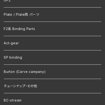
UPZ
Plate / Plate用 パーツ
F2系 Binding Parts
Act-gear
SP binding
Burton (Carve campany)
チューンナップ・その他
BC-stream