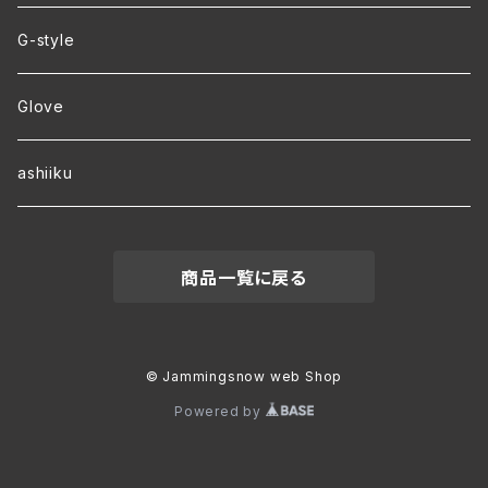
ver.2 毛玉が出来にくい・裏起毛 オリジナルパーカー
G-style
ver.1 速乾・裏起毛・サイズ豊富 オリジナルパーカー
Glove
ワラーチwebオーダー
ashiiku
商品一覧に戻る
© Jammingsnow web Shop
Powered by