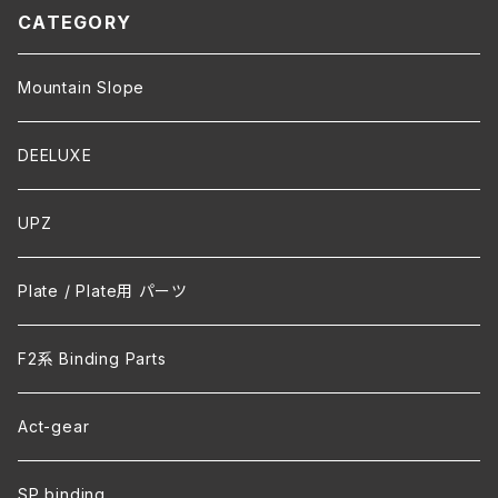
CATEGORY
Mountain Slope
DEELUXE
UPZ
Plate / Plate用 パーツ
F2系 Binding Parts
Act-gear
SP binding