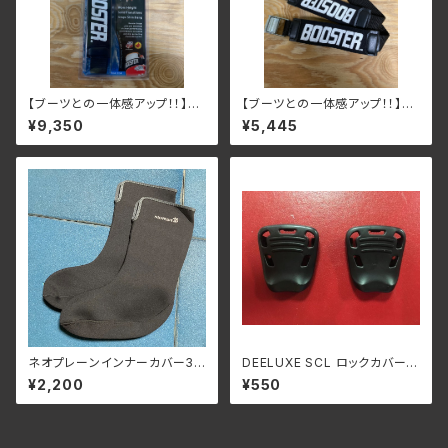
【ブーツとの一体感アップ！！】W
【ブーツとの一体感アップ！！】ST
orld cup ゴム3本＋補強
ANDARD / Intermediate ゴ
¥9,350
¥5,445
ム2本
ネオプレーンインナーカバー3m
DEELUXE SCL ロックカバー
m ボリューム調整・遮熱保温・防
ブラック 2個セット バネ付き
¥2,200
¥550
滴