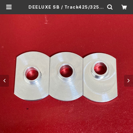
DEELUXE SB / Track425/325/2
25 / Free69 用 アルミサイドカント
| Jammingsnow web Shop