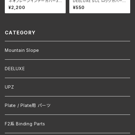
ネオプレーンインナーカバー3m
DEELUXE SCL ロックカバー
m ボリューム調整・遮熱保温・防
ブラック 2個セット バネ付き
¥2,200
¥550
滴
CATEGORY
Mountain Slope
DEELUXE
UPZ
Plate / Plate用 パーツ
F2系 Binding Parts