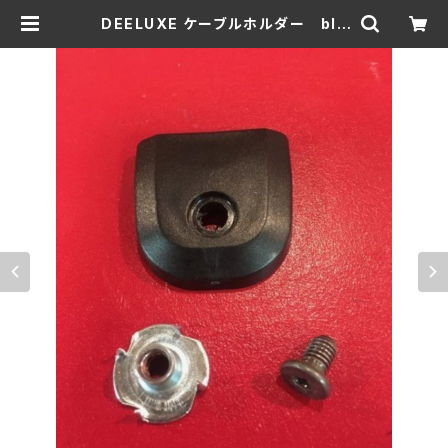
DEELUXE ケーブルホルダー bla
ck ビスナット１セット＝１カ所分
| Jammingsnow web Shop