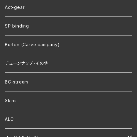
Act-gear
SP binding
Burton (Carve campany)
チューンナップ・その他
BC-stream
Skins
ALC