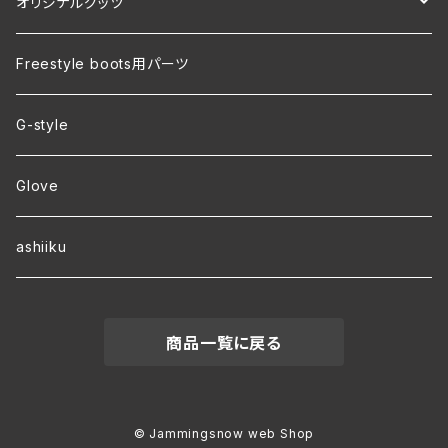
オリジナルグッツ
裏地付き オリジナルコーチジャケット
Freestyle boots用パーツ
ver.2 毛玉が出来にくい・裏起毛 オリジナルパーカー
G-style
ver.1 速乾・裏起毛・サイズ豊富 オリジナルパーカー
Glove
ワラーチwebオーダー
ashiiku
商品一覧に戻る
© Jammingsnow web Shop