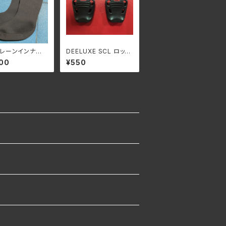
レーンインナー
DEELUXE SCL ロック
 ボリューム
カバー ブラック 2個セ
00
¥550
遮熱保温・防滴
ット バネ付き