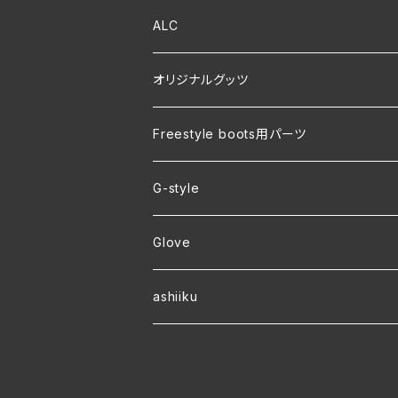
ALC
オリジナルグッツ
裏地付き オリジナルコーチジャケット
Freestyle boots用パーツ
ver.2 毛玉が出来にくい・裏起毛 オリジナ
G-style
ver.1 速乾・裏起毛・サイズ豊富 オリジナ
Glove
ワラーチwebオーダー
ashiiku