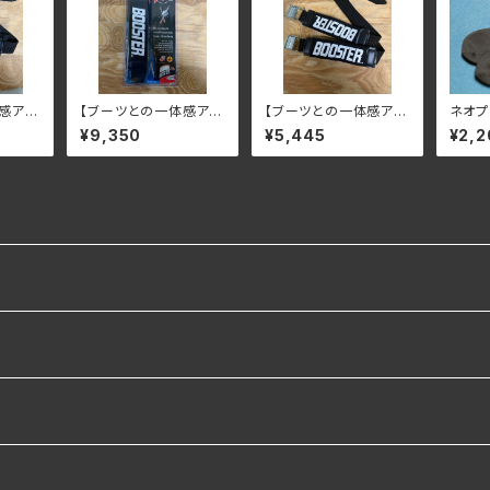
感アッ
【ブーツとの一体感アッ
【ブーツとの一体感アッ
ネオプ
acer
プ！！】World cup ゴム
プ！！】STANDARD / In
カバー3mm
¥9,350
¥5,445
¥2,2
3本＋補強
termediate ゴム2本
調整・