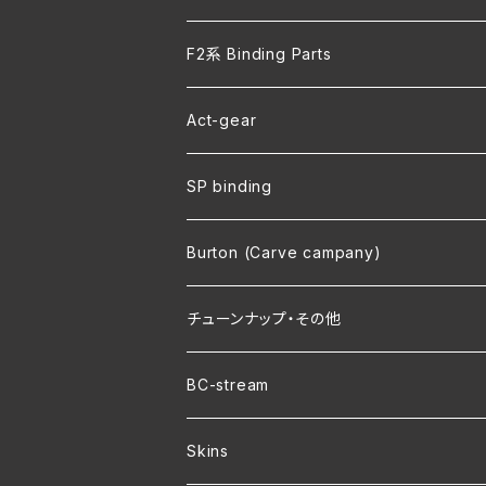
F2系 Binding Parts
Act-gear
SP binding
Burton (Carve campany)
チューンナップ・その他
BC-stream
Skins