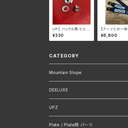
UPZ バックル用 ビス・
【ブーツとの一体
ワッシャー・ナット 1セッ
プ！！】Expert/ R
¥330
¥8,800
ト
ゴム3本
CATEGORY
Mountain Slope
DEELUXE
UPZ
Plate / Plate用 パーツ