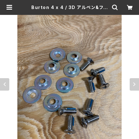
Burton 4 x 4 / 3D アルペン&フリ
ースタイル ビンディング共通 ビス＆ワ
ッシャー 8本セット | Jammingsn
ow web Shop