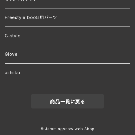
裏地付き オリジナルコーチジャケット
Freestyle boots用パーツ
ver.2 毛玉が出来にくい・裏起毛 オリジナルパーカー
G-style
ver.1 速乾・裏起毛・サイズ豊富 オリジナルパーカー
Glove
ワラーチwebオーダー
ashiiku
商品一覧に戻る
© Jammingsnow web Shop