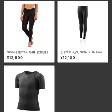
Skins【暖かい・冬用・女性用】
【日本未入荷】SKINS DNAmic
スキンズ ウィメンズ ロングタイ
Force Youth Long Tights ス
¥12,800
¥12,100
ツ サーマル Skins Women's
キンズ ユース コンプレッション
DNAmic Force thermal Lon
ロングタイツ ジュニア
g tights