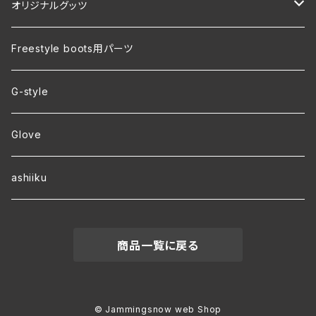
オリジナルグッツ
裏地付き オリジナルコーチジャケット
Freestyle boots用パーツ
ver.2 毛玉が出来にくい・裏起毛 オリジナルパーカー
G-style
ver.1 速乾・裏起毛・サイズ豊富 オリジナルパーカー
Glove
ワラーチwebオーダー
ashiiku
商品一覧に戻る
© Jammingsnow web Shop