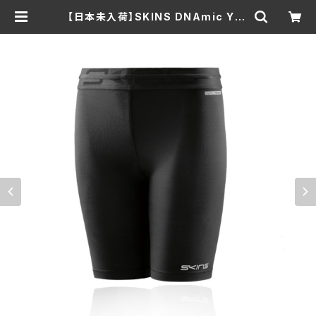
【日本未入荷】SKINS DNAmic You
th Half Tights スキンズ ユース コ
ンプレッション ハーフタイツ ジュニア
| Jammingsnow web Shop