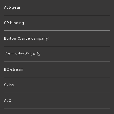
Act-gear
SP binding
Burton (Carve campany)
チューンナップ・その他
BC-stream
Skins
ALC