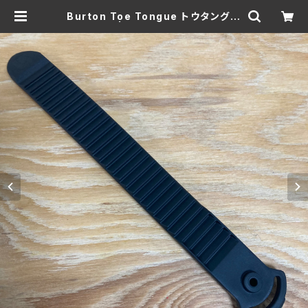
Burton Toe Tongue トウタング B
lack 1本 | Jammingsnow web
Shop