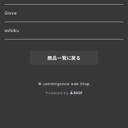
ver.1 速乾・裏起毛・サイズ豊富 オリジナルパーカー
Glove
ワラーチwebオーダー
ashiiku
商品一覧に戻る
© Jammingsnow web Shop
Powered by