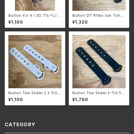
Burton 4 x 4 / 3D アルペン&
Burton DT Rflex toe Tongu
フリースタイル ビンディング共
e ダブルテイク レフレックス ト
¥1,100
¥1,320
通 ビス＆ワッシャー 8本セット
ウタング Black 1本
Burton Toe Slider 2 トウスラ
Burton Toe Slider トウスライ
イダー white 左右セット
ダー black 左右セット
¥1,100
¥1,760
CATEGORY