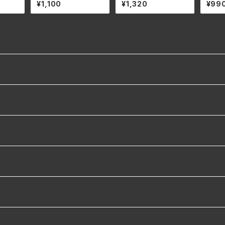
 & ベ
ルペン&フリースタイル
Tongue ダブルテイク
¥1,100
¥1,320
¥99
t １本
ビンディング共通 ビス＆
レフレックス トウタング
ワッシャー 8本セット
Black 1本