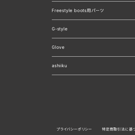
裏地付き オリジナルコーチジャケット
Freestyle boots用パーツ
ver.2 毛玉が出来にくい・裏起毛 オリジナ
G-style
ver.1 速乾・裏起毛・サイズ豊富 オリジナ
Glove
ワラーチwebオーダー
ashiiku
プライバシーポリシー
特定商取引法に基