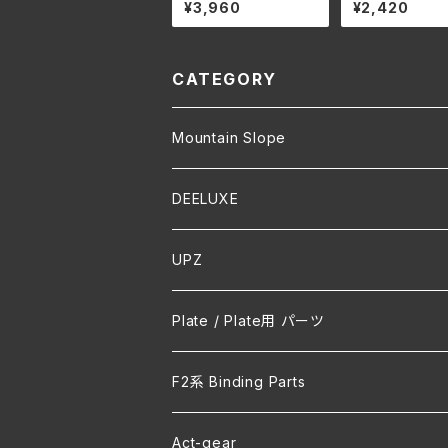
g トゥークリップ & ベー
g ヒール ベール
¥3,960
¥2,420
ル set １本
ールホルダー se
CATEGORY
Mountain Slope
DEELUXE
UPZ
Plate / Plate用 パーツ
F2系 Binding Parts
Act-gear