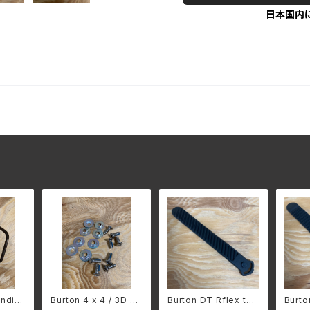
日本国内
indin
Burton 4 x 4 / 3D ア
Burton DT Rflex toe
Burt