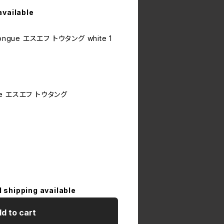
available
Tongue エスエフ トウタング white 1
e エスエフ トウタング
l shipping available
d to cart