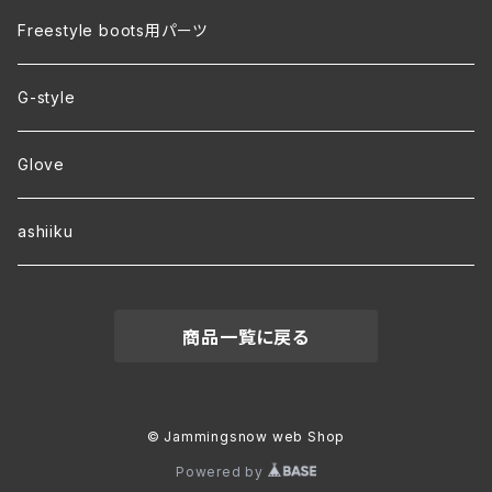
裏地付き オリジナルコーチジャケット
Freestyle boots用パーツ
ver.2 毛玉が出来にくい・裏起毛 オリジナルパーカー
G-style
ver.1 速乾・裏起毛・サイズ豊富 オリジナルパーカー
Glove
ワラーチwebオーダー
ashiiku
商品一覧に戻る
© Jammingsnow web Shop
Powered by