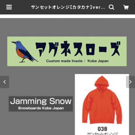
サンセットオレンジ【カタカナ】ver.1
速乾・裏起毛 サイズが豊富 アグネス
ローズ & Jamming Snow オリジ
ナルパーカー | Jammingsnow w
eb Shop