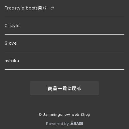
裏地付き オリジナルコーチジャケット
Freestyle boots用パーツ
ver.2 毛玉が出来にくい・裏起毛 オリジナルパーカー
G-style
ver.1 速乾・裏起毛・サイズ豊富 オリジナルパーカー
Glove
ワラーチwebオーダー
ashiiku
商品一覧に戻る
© Jammingsnow web Shop
Powered by