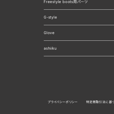
裏地付き オリジナルコーチジャケット
Freestyle boots用パーツ
ver.2 毛玉が出来にくい・裏起毛 オリジナ
G-style
ver.1 速乾・裏起毛・サイズ豊富 オリジナ
Glove
ワラーチwebオーダー
ashiiku
プライバシーポリシー
特定商取引法に基