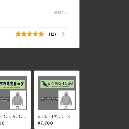
通報する
(12)
ー【カタカナ】ver.
杢グレー【アルファベッ
裏起毛 サイズが
ト】ver.1 速乾・裏起毛
00
¥7,700
アグネスローズ &
サイズが豊富 アグネス