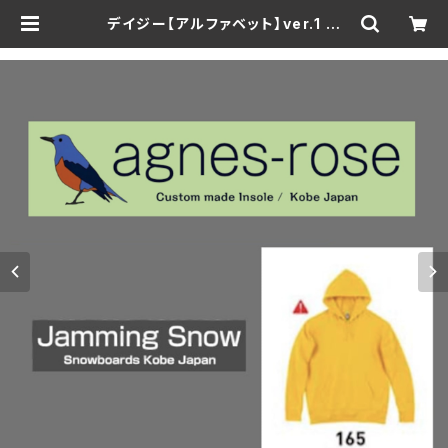
デイジー【アルファベット】ver.1 速
乾・裏起毛 サイズが豊富 アグネスロ
ーズ & Jamming Snow オリジナ
ルパーカー | Jammingsnow web
Shop