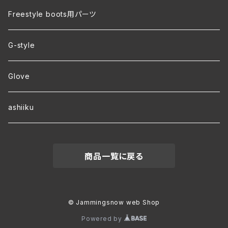
裏地付き オリジナルコーチジャケット
Freestyle boots用パーツ
ver.2 毛玉が出来にくい・裏起毛 オリジナルパーカー
G-style
ver.1 速乾・裏起毛・サイズ豊富 オリジナルパーカー
Glove
ワラーチwebオーダー
ashiiku
商品一覧に戻る
© Jammingsnow web Shop
Powered by