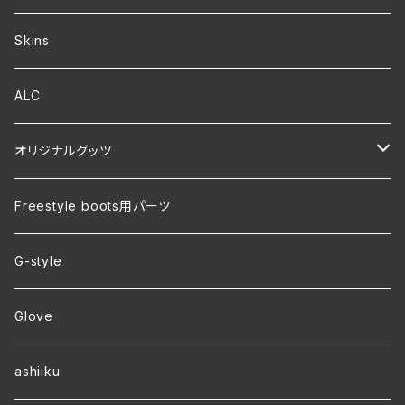
Skins
ALC
オリジナルグッツ
裏地付き オリジナルコーチジャケット
Freestyle boots用パーツ
ver.2 毛玉が出来にくい・裏起毛 オリジナルパーカー
G-style
ver.1 速乾・裏起毛・サイズ豊富 オリジナルパーカー
Glove
ワラーチwebオーダー
ashiiku