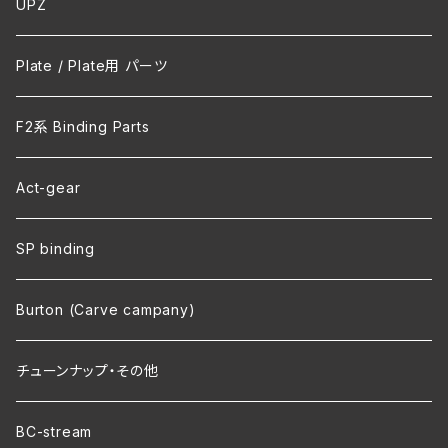
UPZ
Plate / Plate用 パーツ
F2系 Binding Parts
Act-gear
SP binding
Burton (Carve campany)
チューンナップ・その他
BC-stream