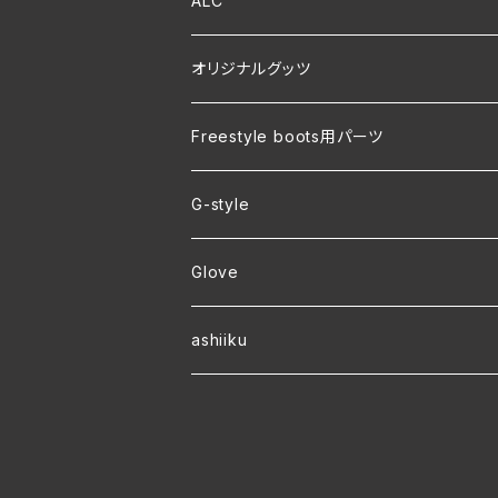
ALC
オリジナルグッツ
裏地付き オリジナルコーチジャケット
Freestyle boots用パーツ
ver.2 毛玉が出来にくい・裏起毛 オリジナ
G-style
ver.1 速乾・裏起毛・サイズ豊富 オリジナ
Glove
ワラーチwebオーダー
ashiiku