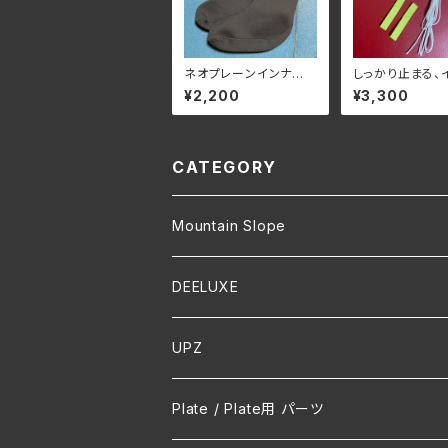
ネオプレーンインナー
しっかり止まる、
カバー3mm ボリューム
ーリーシュ＆ロ
¥2,200
¥3,300
調整・遮熱保温・防滴
左右セット1足分
CATEGORY
Mountain Slope
DEELUXE
UPZ
Plate / Plate用 パーツ