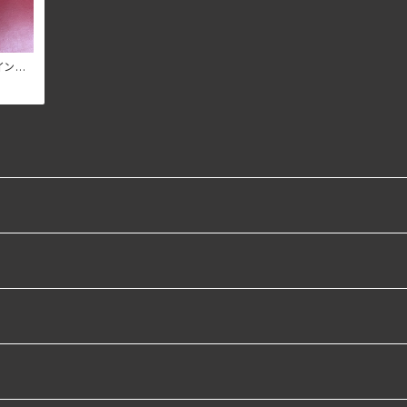
インナ
ック