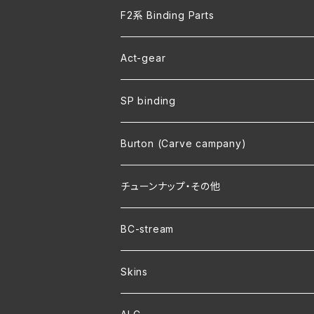
F2系 Binding Parts
Act-gear
SP binding
Burton (Carve campany)
チューンナップ・その他
BC-stream
Skins